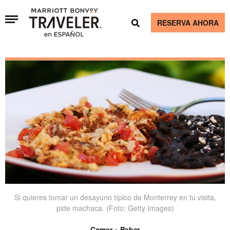
RESERVA AHORA
Si quieres tomar un desayuno típico de Monterrey en tu visita,
pide machaca. (Foto: Getty Images)
Comer + Beber