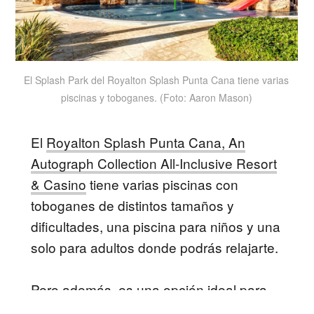
El Splash Park del Royalton Splash Punta Cana tiene varias
piscinas y toboganes. (Foto: Aaron Mason)
El
Royalton Splash Punta Cana, An
Autograph Collection All-Inclusive Resort
& Casino
tiene varias piscinas con
toboganes de distintos tamaños y
dificultades, una piscina para niños y una
solo para adultos donde podrás relajarte.
Pero además, es una opción ideal para
familias porque ofrece spa y centro