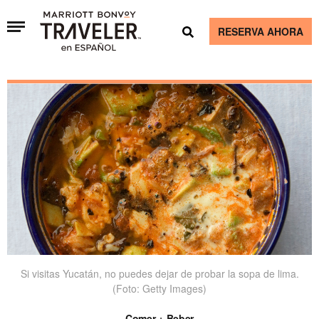
RESERVA AHORA
Si visitas Yucatán, no puedes dejar de probar la sopa de lima.
(Foto: Getty Images)
Comer + Beber